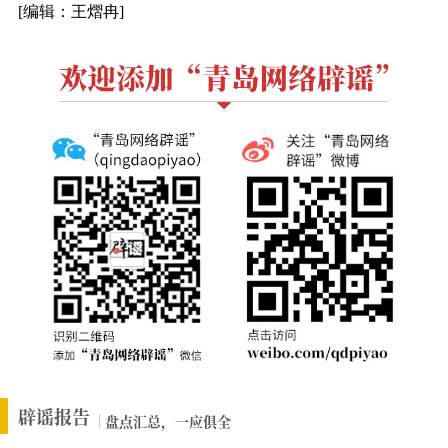
[编辑：王熠冉]
辟谣报告
盘点汇总，一应俱全