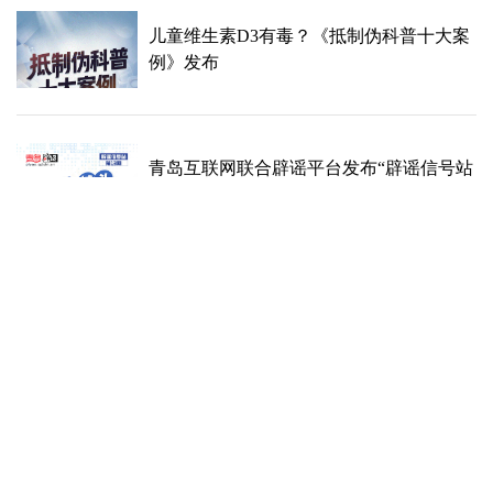
儿童维生素D3有毒？《抵制伪科普十大案
例》发布
青岛互联网联合辟谣平台发布“辟谣信号站
第13期” | 高中生械斗致4人死亡？
春节快递停运、春运绿皮车严重超员、个
人账户余额用完不能享受医保待遇……别
被这些谣言骗了！
航天员睡觉时会在舱内飘动？2025年科技
领域流言求真榜来了