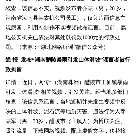
核查，该信息不实。视频发布者乔某（男，28 岁，
河南省汝南县某农机公司员工），仅凭片面信息主
观臆断，利用AI制作不实视频散布谣言。目前，属
地公安机关已依法对其处以罚款1000元的行政处
罚。（来源：“湖北网络辟谣”微信公众号）
通 报 发布“湖南醴陵暴雨引发山体滑坡”谣言者被行
政拘留
详情：近日，网传“（湖南株洲）醴陵市王仙镇暴雨
引发山体滑坡”相关视频，引发关注。经当地多部门
核查，该信息系谣言，当地近期并未发生视频中反
映的山体滑坡、泥石流等地质灾害。违法行为人邓
某军（男，33岁，醴陵市官庄镇人）为博取关注、
吸引流量，下载网络视频、配上虚假文字，移花接