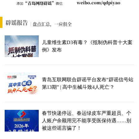
辟谣报告
盘点汇总，一应俱全
儿童维生素D3有毒？《抵制伪科普十大案
例》发布
青岛互联网联合辟谣平台发布“辟谣信号站
第13期” | 高中生械斗致4人死亡？
春节快递停运、春运绿皮车严重超员、个
人账户余额用完不能享受医保待遇……别
被这些谣言骗了！