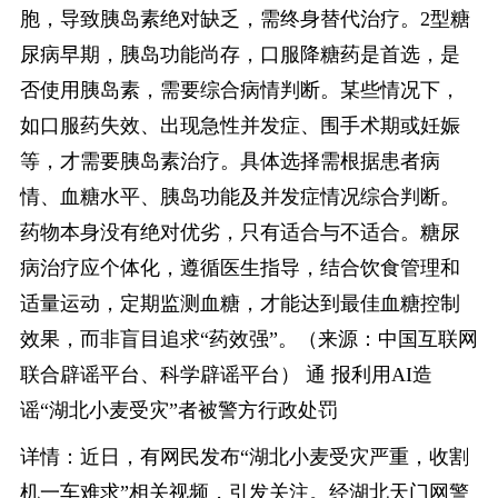
胞，导致胰岛素绝对缺乏，需终身替代治疗。2型糖
尿病早期，胰岛功能尚存，口服降糖药是首选，是
否使用胰岛素，需要综合病情判断。某些情况下，
如口服药失效、出现急性并发症、围手术期或妊娠
等，才需要胰岛素治疗。具体选择需根据患者病
情、血糖水平、胰岛功能及并发症情况综合判断。
药物本身没有绝对优劣，只有适合与不适合。糖尿
病治疗应个体化，遵循医生指导，结合饮食管理和
适量运动，定期监测血糖，才能达到最佳血糖控制
效果，而非盲目追求“药效强”。（来源：中国互联网
联合辟谣平台、科学辟谣平台） 通 报利用AI造
谣“湖北小麦受灾”者被警方行政处罚
详情：近日，有网民发布“湖北小麦受灾严重，收割
机一车难求”相关视频，引发关注。经湖北天门网警