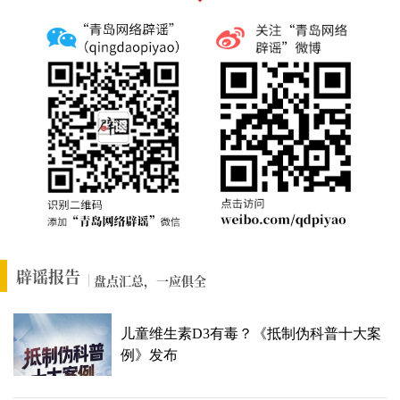
辟谣报告
盘点汇总，一应俱全
儿童维生素D3有毒？《抵制伪科普十大案
例》发布