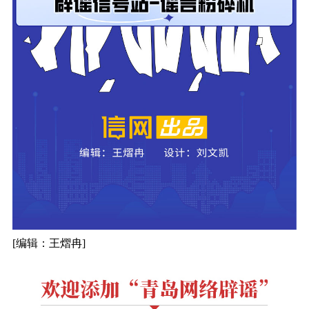
[编辑：王熠冉]