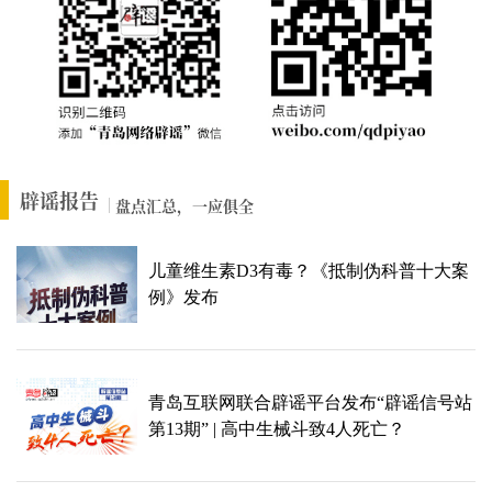
辟谣报告
盘点汇总，一应俱全
儿童维生素D3有毒？《抵制伪科普十大案
例》发布
青岛互联网联合辟谣平台发布“辟谣信号站
第13期” | 高中生械斗致4人死亡？