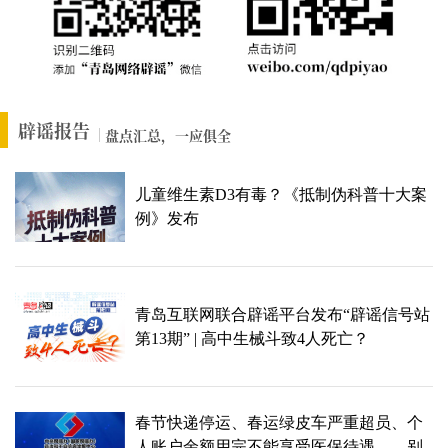
辟谣报告
盘点汇总，一应俱全
儿童维生素D3有毒？《抵制伪科普十大案
例》发布
青岛互联网联合辟谣平台发布“辟谣信号站
第13期” | 高中生械斗致4人死亡？
春节快递停运、春运绿皮车严重超员、个
人账户余额用完不能享受医保待遇……别