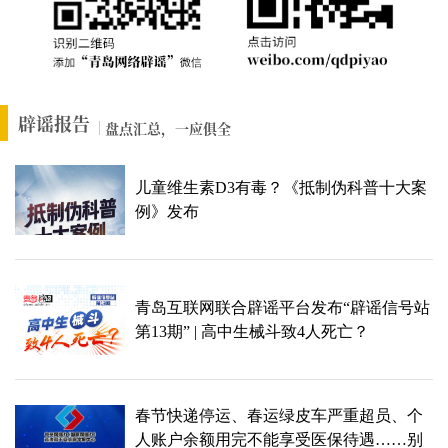
辟谣报告
盘点汇总，一应俱全
儿童维生素D3有毒？《抵制伪科普十大案
例》发布
青岛互联网联合辟谣平台发布“辟谣信号站
第13期” | 高中生械斗致4人死亡？
春节快递停运、春运绿皮车严重超员、个
人账户余额用完不能享受医保待遇……别