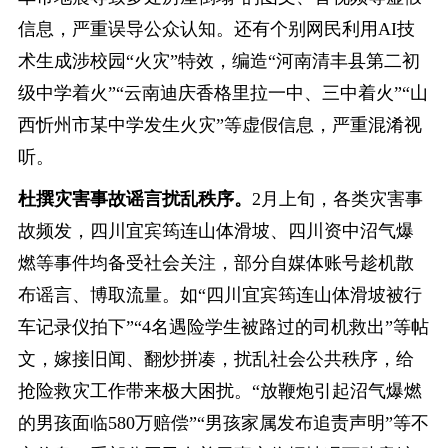
信息，严重误导公众认知。还有个别网民利用AI技
术生成涉校园“火灾”特效，编造“河南清丰县第二初
级中学着火”“云南迪庆香格里拉一中、三中着火”“山
西忻州市某中学发生火灾”等虚假信息，严重混淆视
听。
杜撰灾害事故谣言扰乱秩序。
2月上旬，各类灾害事
故频发，四川宜宾筠连山体滑坡、四川资中沼气爆
燃等事件均备受社会关注，部分自媒体账号趁机散
布谣言、博取流量。如“四川宜宾筠连山体滑坡被行
车记录仪拍下”“4名遇险学生被路过的司机救出”等帖
文，嫁接旧闻、翻炒拼凑，扰乱社会公共秩序，给
抢险救灾工作带来极大困扰。“放鞭炮引起沼气爆燃
的男孩面临580万赔偿”“男孩家属发布追责声明”等不