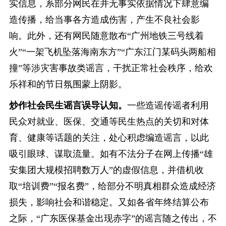
实信息，系部分网民在并无事实依据情况下肆意编
造传播，给当事各方造成伤害，产生不良社会影
响。此外，还有网民随意散布“广州地铁三号线着
火”“一架飞机坠落海南东方”“广东江门某码头两船相
撞”等涉灾害事故类谣言，干扰正常社会秩序，给欢
乐祥和的节日氛围蒙上阴影。
炒作社会民生谣言误导认知。
一些造谣传谣者利用
民众对就业、医保、交通等民生热点的关切和对体
育、健康等话题的关注，处心积虑编造谣言，以此
吸引眼球、谋取流量。如有不法分子在网上传播“雄
安集团大规模招聘数万人”的虚假信息，并借机收
取“培训费”“报名费”，给部分不明真相群众造成经济
损失，影响社会和谐稳定。又如各省年终结算公布
之际，“广东医保基金出现赤字”的谣言随之传出，不