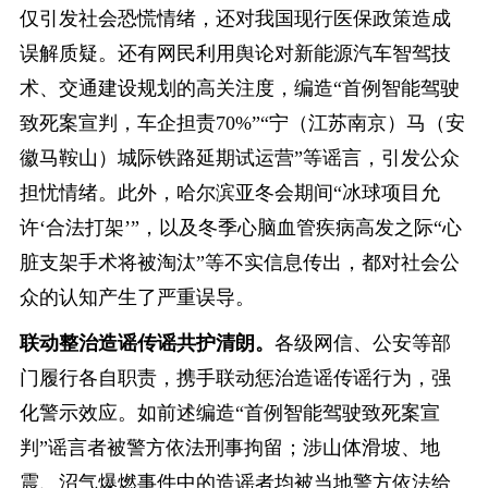
仅引发社会恐慌情绪，还对我国现行医保政策造成
误解质疑。还有网民利用舆论对新能源汽车智驾技
术、交通建设规划的高关注度，编造“首例智能驾驶
致死案宣判，车企担责70%”“宁（江苏南京）马（安
徽马鞍山）城际铁路延期试运营”等谣言，引发公众
担忧情绪。此外，哈尔滨亚冬会期间“冰球项目允
许‘合法打架’”，以及冬季心脑血管疾病高发之际“心
脏支架手术将被淘汰”等不实信息传出，都对社会公
众的认知产生了严重误导。
联动整治造谣传谣共护清朗。
各级网信、公安等部
门履行各自职责，携手联动惩治造谣传谣行为，强
化警示效应。如前述编造“首例智能驾驶致死案宣
判”谣言者被警方依法刑事拘留；涉山体滑坡、地
震、沼气爆燃事件中的造谣者均被当地警方依法给