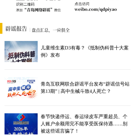
辟谣报告
盘点汇总，一应俱全
儿童维生素D3有毒？《抵制伪科普十大案
例》发布
青岛互联网联合辟谣平台发布“辟谣信号站
第13期” | 高中生械斗致4人死亡？
春节快递停运、春运绿皮车严重超员、个
人账户余额用完不能享受医保待遇……别
被这些谣言骗了！