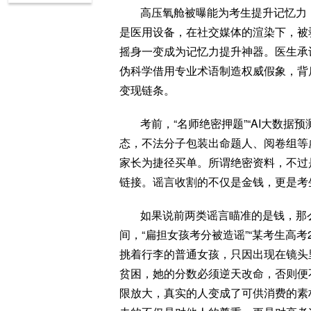
高压氧舱被曝能为考生提升记忆力
是医用设备，在社交媒体的渲染下，被剥
摇身一变成为记忆力提升神器。医生承
伪科学借用专业术语制造权威假象，背
变现链条。
考前，“名师绝密押题”“AI大数据
态，不法分子包装出命题人、阅卷组等
家长为捷径买单。所谓绝密资料，不过
链接。谣言收割的不仅是金钱，更是考
如果说前两类谣言瞄准的是钱，那么
间，“扁担女孩考分被造谣”“某考生高考
挑着行李的普通女孩，只因出现在镜头
贫困，她的分数必须逆天改命，否则便
限放大，真实的人变成了可供消费的素