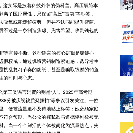
，这实际是披着科技外衣的伪科普。高压氧舱本
离了医疗属性，只保留“高压”“富氧”等标签，
认吸氧或能缓解疲劳，但并不认同能提升智商。
后不过是一条制造焦虑、兜售希望、收割钱包的
预测”等宣传不断。这些谣言的核心逻辑是赌徒心
虚假权威，通过饥饿营销制造紧迫感，诱导考生
是扰乱复习节奏的废纸，甚至是骗取钱财的钓鱼
生的时间与心态。
第三类谣言消费的则是“人”。2025年高考期
288分被庆祝被质疑摆拍”等争议引发关注。一位
里，便被流量迫不及待地贴上标签：她必须家庭
不符合预期。当公众的窥私欲与道德评判欲被无
材。当一个个鲜活的个体被简化为流量热点，失