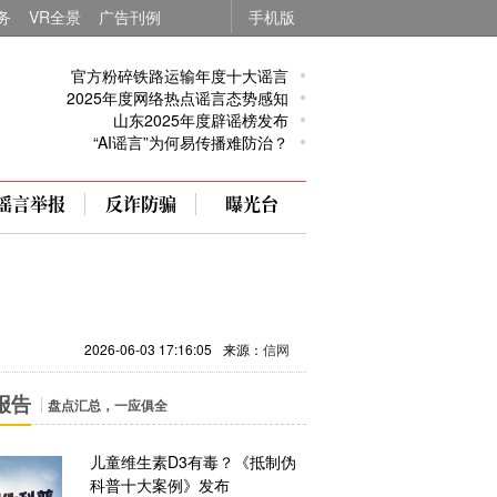
务
VR全景
广告刊例
手机版
官方粉碎铁路运输年度十大谣言
2025年度网络热点谣言态势感知
山东2025年度辟谣榜发布
“AI谣言”为何易传播难防治？
谣言举报
反诈防骗
曝光台
2026-06-03 17:16:05
来源：
信网
报告
盘点汇总，一应俱全
儿童维生素D3有毒？《抵制伪
科普十大案例》发布