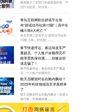
案例展示了多部门有效辟谣科普、严
厉打击处置、依法追.........
青岛互联网联合辟谣平台发
布“辟谣信号站第13期” | 高中生
械斗致4人死亡？
青岛市网上辟谣平台“辟谣信号站第
13期”上线，对近期.........
春节快递停运、春运绿皮车严
重超员、个人账户余额用完不
能享受医保待遇……别被这些
谣言骗了！
春节快递停运、春运绿皮车严重超
员、个人账户余额用完.........
航天员睡觉时会在舱内飘动？
2025年科技领域流言求真榜来
了
航天员睡觉时会在舱内飘动？高速公
路行驶，车速越快越.........