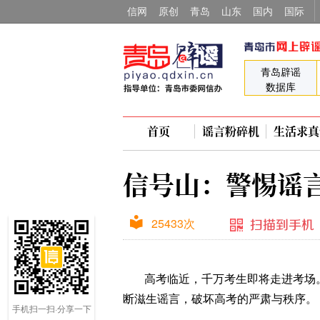
信网
原创
青岛
山东
国内
国际
青岛辟谣
数据库
首页
谣言粉碎
机
生活求真
信号山：警惕谣
25433
次
高考临近，千万考生即将走进考场
断滋生谣言，破坏高考的严肃与秩序。
手机扫一扫·分享一下