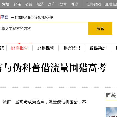
党建
辟谣
公益
经济
房产
教育
健康
信网视频
直播服
— 打击网络谣言·净化网络环境
搜索
馆
辟谣报告
辟谣课堂
谣言常识
辟谣动态
言与伪科普借流量围猎高考
辟谣
。然而，当高考成为热点，流量便借机围猎，不